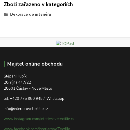
Zboží zařazeno v kategoriích
Dekorace do interiéru
Majitel online obchodu
Štěpán Hubík
28. října 447/22
28601 Čáslav - Nové Město
tel:
+420 775 950 945 / Whatsapp
info@interierovetextilie.cz
www.instagram.com/interierovetextilie.cz
www.facebook.com/InterieroveTextilie