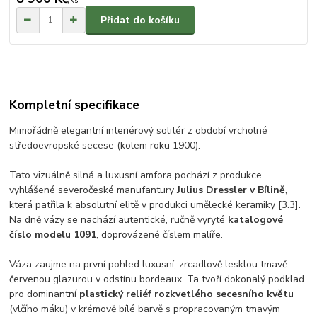
/
ks
Přidat do košíku
Kompletní specifikace
Mimořádně elegantní interiérový solitér z období vrcholné
středoevropské secese (kolem roku 1900).
Tato vizuálně silná a luxusní amfora pochází z produkce
vyhlášené severočeské manufantury
Julius Dressler v Bílině
,
která patřila k absolutní elitě v produkci umělecké keramiky [3.3].
Na dně vázy se nachází autentické, ručně vyryté
katalogové
číslo modelu 1091
, doprovázené číslem malíře.
Váza zaujme na první pohled luxusní, zrcadlově lesklou tmavě
červenou glazurou v odstínu bordeaux. Ta tvoří dokonalý podklad
pro dominantní
plastický reliéf rozkvetlého secesního květu
(vlčího máku) v krémově bílé barvě s propracovaným tmavým