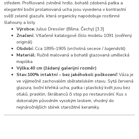
středem. Profilované zvlněné hrdlo, bohatě zdobená patka a
elegantní boční prolamovaná ucha jsou vyvedena v kontrastní
svěží zelené glazuře, která organicky napodobuje rostlinné
šlahouny a listy.
Výrobce:
Julius Dressler (Bílina, Čechy) [3.3]
Značení:
Vtlačené katalogové číslo modelu 1091 (ověřený
originál)
Období:
Cca 1895–1905 (vrcholná secese / Jugendstil)
Materiál:
Ručně malovaná a bohatě glazovaná umělecká
majolika
Výška:
40 cm (žádaný galerijní rozměr)
Stav:
100% intaktní – bez jakéhokoli poškození!
Váza je
ve výjimečně zachovalém sběratelském stavu. Sytá červená
glazura, boční křehká ucha, patka i plastický květ jsou bez
oťuků, prasklin, škrábanců či stop po restaurování. Kus s
dokonalým původním vysokým leskem, vhodný do
nejnáročnějších sbírek starožitné keramiky.