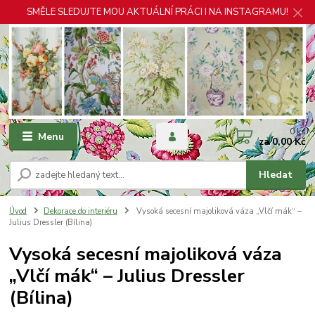
SMĚLE SLEDUJTE MOU AKTUÁLNÍ PRÁCI I NA INSTAGRAMU!
0
ks
Menu
za
0,00 Kč
Hledat
Úvod
Dekorace do interiéru
Vysoká secesní majoliková váza „Vlčí mák“ –
Julius Dressler (Bílina)
Vysoká secesní majoliková váza
„Vlčí mák“ – Julius Dressler
(Bílina)